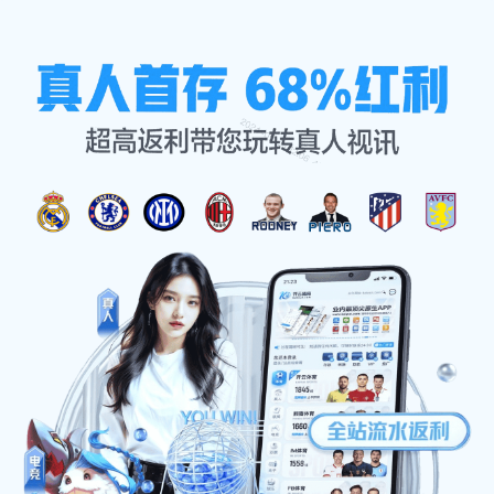
懂球
体育
首页
足球直播
篮球直播
今日赛程
体育资讯
当前位置：
首页
> 懂球体育NBA直播_足球直播_篮球直播_英超直播_欧
洲杯高清体育赛事
欢迎来到懂球体育 - 您的专属高清体育
赛事直播平台
导读：
懂球体育致力于为全球体育迷提供最专业、最
及时、最高清的赛事直播服务。无论您是热爱英超、
西甲的足球迷，还是痴迷于NBA、CBA的篮球爱好
者，这里都是您不容错过的观赛天堂。
在快节奏的现代生活中，体育不仅仅是一项运动，更