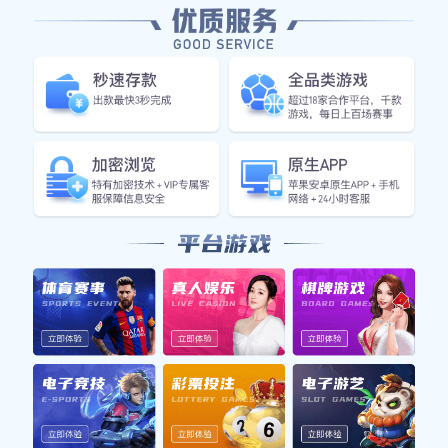
巴联赛
以及
欧洲杯
等国际大赛的专题直播页面。无论
是豪门球队的强强对话，还是黑马球队的惊喜突围，
我们都不会错过任何一个进球瞬间。
对于关注国内赛事的球迷，懂球体育同样提供中超、
足协杯等赛事的全面覆盖，并配备专业的中文解说团
队，让您听得懂、看得爽。
篮球直播：NBA与CBA的激情碰撞
篮球板块是懂球体育的另一大亮点。我们拥有NBA常
规赛、季后赛及总决赛的全年转播权。从湖人的紫金
王朝到勇士的小球时代，每一场经典战役都会在这里
重现。同时，我们也密切关注
CBA（中国男子篮球职
业联赛）
的发展，为国内球迷提供贴近身边的篮球资
讯。
我们的篮球直播页面特色在于
实时数据统计
。比分、
篮板、助攻、三分命中率等数据实时同步，配合战术
板解析，让硬核球迷也能找到深度讨论的空间。