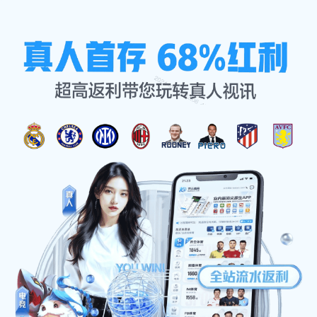
懂球
体育
首页
足球直播
篮球直播
今日赛程
体育资讯
当前位置：
首页
> 懂球体育NBA直播_足球直播_篮球直播_英超直播_欧
洲杯高清体育赛事
欢迎来到懂球体育 - 您的专属高清体育
赛事直播平台
导读：
懂球体育致力于为全球体育迷提供最专业、最
及时、最高清的赛事直播服务。无论您是热爱英超、
西甲的足球迷，还是痴迷于NBA、CBA的篮球爱好
者，这里都是您不容错过的观赛天堂。
在快节奏的现代生活中，体育不仅仅是一项运动，更