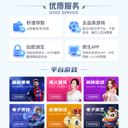
巴联赛
以及
欧洲杯
等国际大赛的专题直播页面。无论
是豪门球队的强强对话，还是黑马球队的惊喜突围，
我们都不会错过任何一个进球瞬间。
对于关注国内赛事的球迷，懂球体育同样提供中超、
足协杯等赛事的全面覆盖，并配备专业的中文解说团
队，让您听得懂、看得爽。
篮球直播：NBA与CBA的激情碰撞
篮球板块是懂球体育的另一大亮点。我们拥有NBA常
规赛、季后赛及总决赛的全年转播权。从湖人的紫金
王朝到勇士的小球时代，每一场经典战役都会在这里
重现。同时，我们也密切关注
CBA（中国男子篮球职
业联赛）
的发展，为国内球迷提供贴近身边的篮球资
讯。
我们的篮球直播页面特色在于
实时数据统计
。比分、
篮板、助攻、三分命中率等数据实时同步，配合战术
板解析，让硬核球迷也能找到深度讨论的空间。