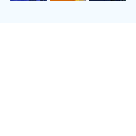
赛事分析与专家解读
看热闹更要看门道。懂球体育拥有一支由资深体育媒
体人组成的编辑团队。在每场焦点大战前，我们会发
布前瞻文章，分析双方阵容、历史交锋记录及伤病情
况；赛后则会迅速推出复盘报道，深入剖析比赛走
势。我们拒绝简单的流水账，力求为您提供有深度、
有温度的赛事内容。
观赛指南：如何获取最佳体验？
建议您收藏懂球体育官网，开启浏览器通知功
能，以便不错过任何一场直播提醒。同时，关注
我们每日更新的“热门球队”与“球星档案”，深入了
解您支持的偶像。